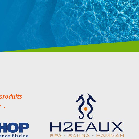
produits
r :