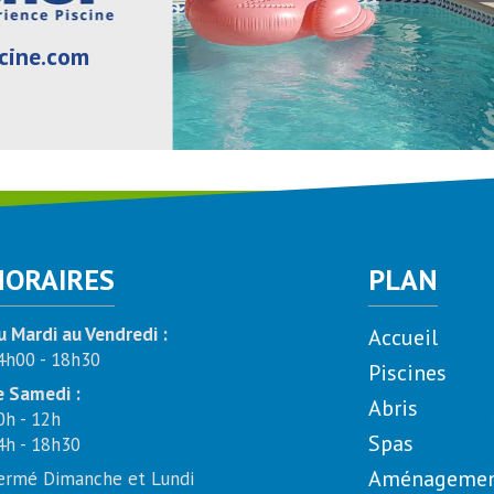
cine.com
HORAIRES
PLAN
u Mardi au Vendredi :
Accueil
4h00 - 18h30
Piscines
e Samedi :
Abris
0h - 12h
Spas
4h - 18h30
Aménagement
ermé Dimanche et Lundi