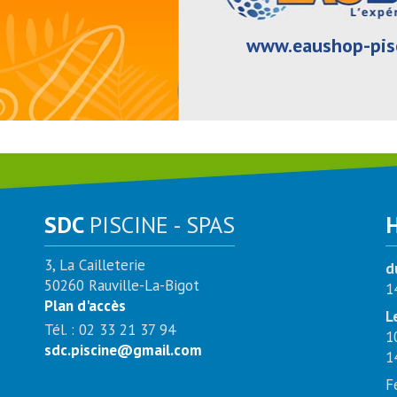
www.eaushop-pis
SDC
PISCINE - SPAS
3, La Cailleterie
d
50260 Rauville-La-Bigot
1
Plan d'accès
L
Tél. : 02 33 21 37 94
1
sdc.piscine@gmail.com
1
F