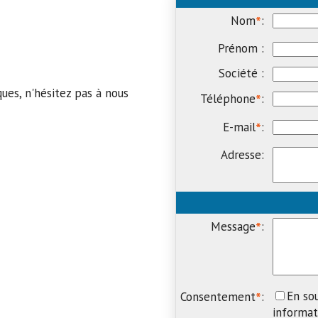
*
Nom
:
Prénom :
Société :
ues, n'hésitez pas à nous
*
Téléphone
:
*
E-mail
:
Adresse:
*
Message
:
En so
*
Consentement
:
informat