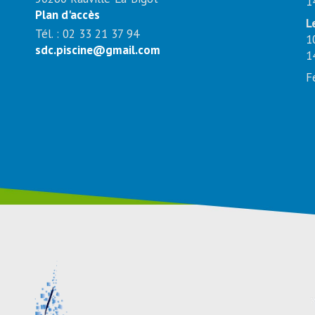
1
Plan d'accès
L
Tél. : 02 33 21 37 94
1
sdc.piscine@gmail.com
1
F