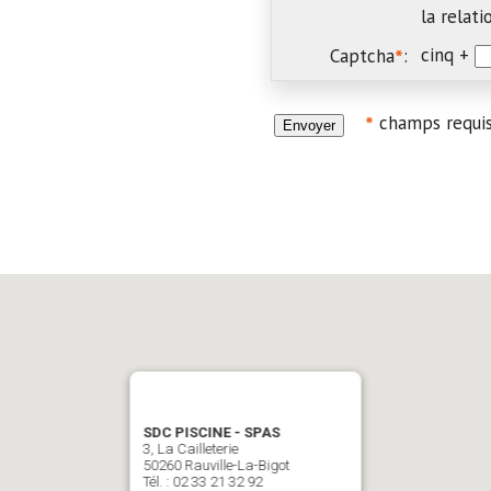
la relat
cinq +
*
Captcha
:
*
champs requi