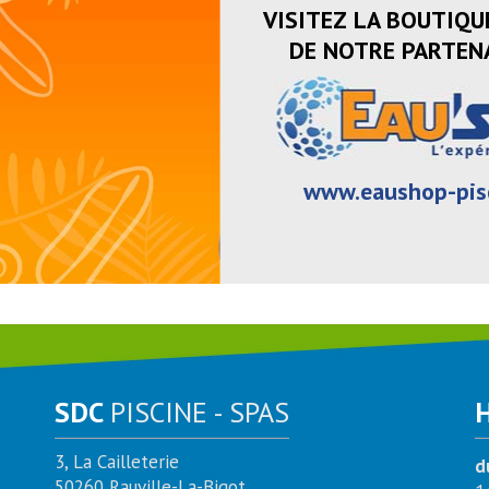
VISITEZ LA BOUTIQU
DE NOTRE PARTENA
www.eaushop-pis
SDC
PISCINE - SPAS
3, La Cailleterie
d
50260 Rauville-La-Bigot