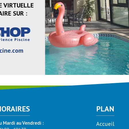
E VIRTUELLE
IRE SUR :
cine.com
HORAIRES
PLAN
u Mardi au Vendredi :
Accueil