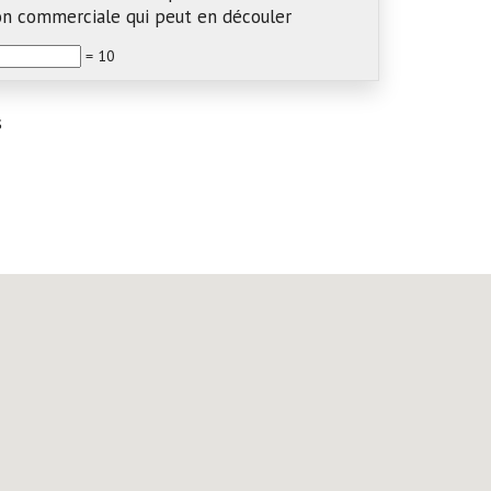
ion commerciale qui peut en découler
= 10
s