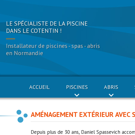
LE SPÉCIALISTE DE LA PISCINE
DANS LE COTENTIN !
Installateur de piscines - spas - abris
en Normandie
ACCUEIL
PISCINES
ABRIS
AMÉNAGEMENT EXTÉRIEUR AVEC SD
Depuis plus de 30 ans, Daniel Spassevich acco