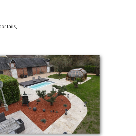
portails,
..