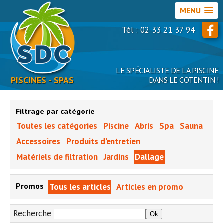
MENU
Tél : 02 33 21 37 94
LE SPÉCIALISTE DE LA PISCINE
PISCINES - SPAS
DANS LE COTENTIN !
Filtrage par catégorie
Toutes les catégories
Piscine
Abris
Spa
Sauna
Accessoires
Produits d'entretien
Matériels de filtration
Jardins
Dallage
Promos
Tous les articles
Articles en promo
Recherche