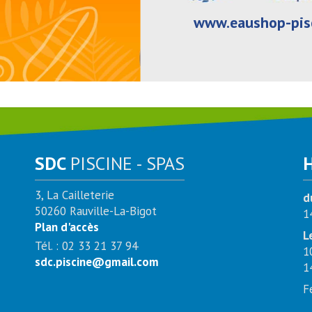
www.eaushop-pis
SDC
PISCINE - SPAS
3, La Cailleterie
d
50260 Rauville-La-Bigot
1
Plan d'accès
L
Tél. : 02 33 21 37 94
1
sdc.piscine@gmail.com
1
F