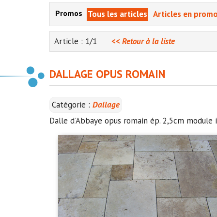
Promos
Tous les articles
Articles en prom
Article : 1/1
<< Retour à la liste
DALLAGE OPUS ROMAIN
Catégorie :
Dallage
Dalle d'Abbaye opus romain ép. 2,5cm module i