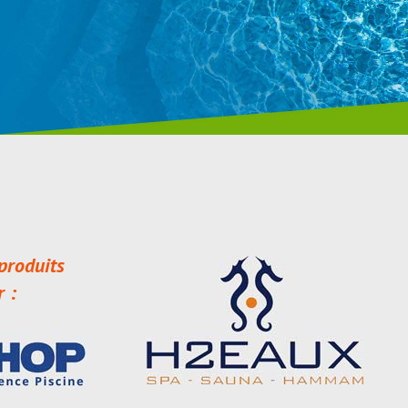
produits
r :