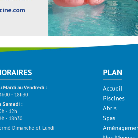
cine.com
HORAIRES
PLAN
u Mardi au Vendredi :
Accueil
4h00 - 18h30
Piscines
e Samedi :
Abris
0h - 12h
Spas
4h - 18h30
Aménagement
ermé Dimanche et Lundi
Nos Moyens